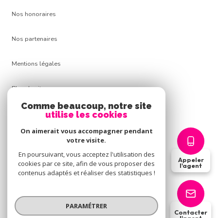
Nos honoraires
Nos partenaires
Mentions légales
Plan du site
Comme beaucoup, notre site
Admin
utilise les cookies
On aimerait vous accompagner pendant
Politique RGPD
votre visite.
En poursuivant, vous acceptez l'utilisation des
Appeler
Cookies
cookies par ce site, afin de vous proposer des
l'agent
contenus adaptés et réaliser des statistiques !
© 2026 | Tous droits réservés
PARAMÉTRER
Contacter