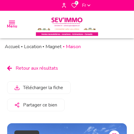
0
Fr
Menu
Accueil
Location
Magnet
Maison
accueil
biens
Retour aux résultats
à la
vente
Télécharger la fiche
biens à
la
Partager ce bien
location
biens
vendus