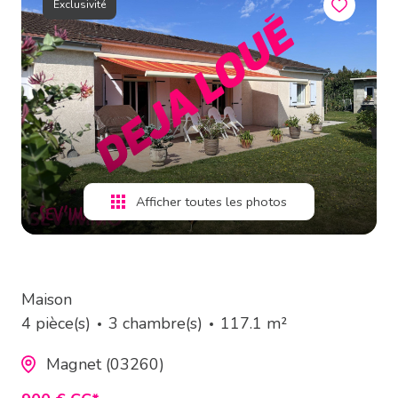
Exclusivité
estimation
alerte
e-
mail
contact
Afficher toutes les photos
Maison
4 pièce(s)
3 chambre(s)
117.1 m²
Magnet (03260)