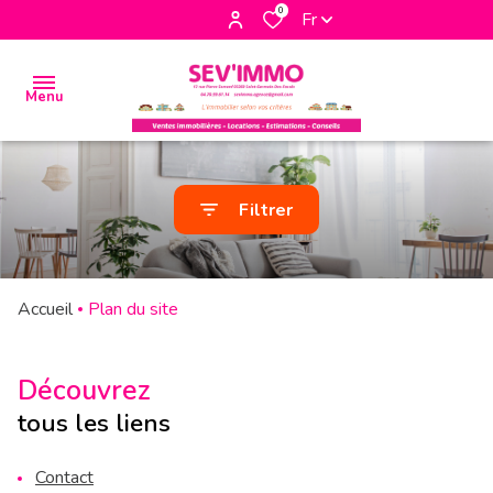
0
Fr
Menu
accueil
Filtrer
biens
à la
vente
Accueil
Plan du site
biens à
la
Découvrez
location
tous les liens
biens
Contact
vendus