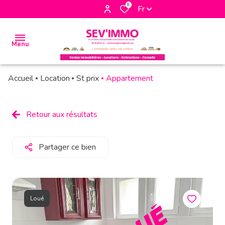
0
Fr
Menu
Accueil
Location
St prix
Appartement
accueil
biens
Retour aux résultats
à la
vente
Partager ce bien
biens à
la
location
Loué
biens
vendus