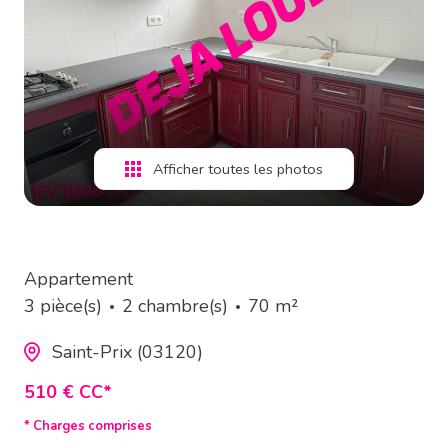
estimation
alerte
e-
mail
Afficher toutes les photos
contact
Appartement
3 pièce(s)
2 chambre(s)
70 m²
Saint-Prix (03120)
510 € CC*
* Charges comprises