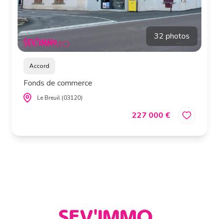
estimation
32 photos
alerte
e-
mail
Accord
Fonds de commerce
contact
Le Breuil (03120)
227 000 €