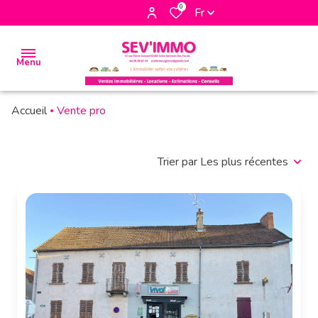
0
Fr
Menu
Accueil
Vente pro
accueil
Filtrer
biens
Trier par Les plus récentes
à la
vente
biens à
la
location
biens
vendus