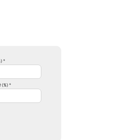
) *
 (%) *