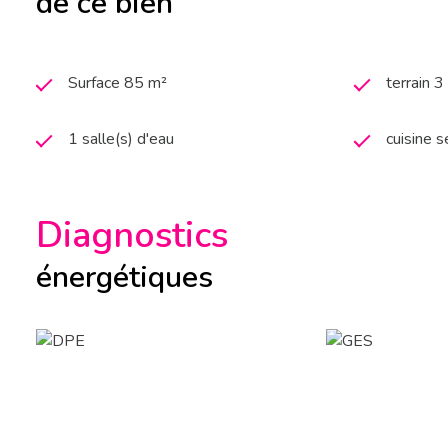
de ce bien
Surface 85 m²
terrain 
1 salle(s) d'eau
cuisine 
Diagnostics
énergétiques