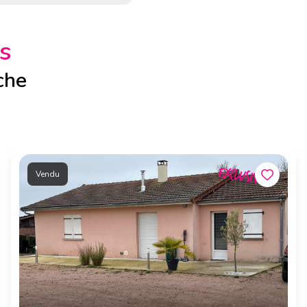
s
che
Vendu