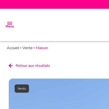
Menu
Accueil
Vente
Maison
accueil
biens
Retour aux résultats
à la
vente
biens à
Vendu
la
location