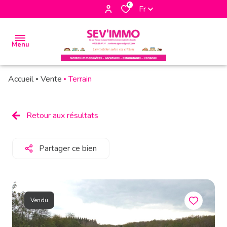
0
Fr
Menu
Accueil
Vente
Terrain
accueil
biens
Retour aux résultats
à la
vente
Partager ce bien
biens à
la
location
Vendu
biens
vendus