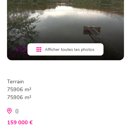
estimation
alerte
e-
mail
Afficher toutes les photos
contact
Terrain
75906 m²
75906 m²
()
159 000 €