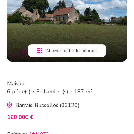
estimation
alerte
e-
mail
Afficher toutes les photos
contact
Maison
6 pièce(s)
3 chambre(s)
187 m²
Barrais-Bussolles (03120)
168 000 €