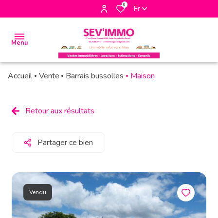
0
Fr
Menu
Accueil
Vente
Barrais bussolles
Maison
accueil
biens
Retour aux résultats
à la
vente
Partager ce bien
biens à
la
location
Vendu
biens
vendus