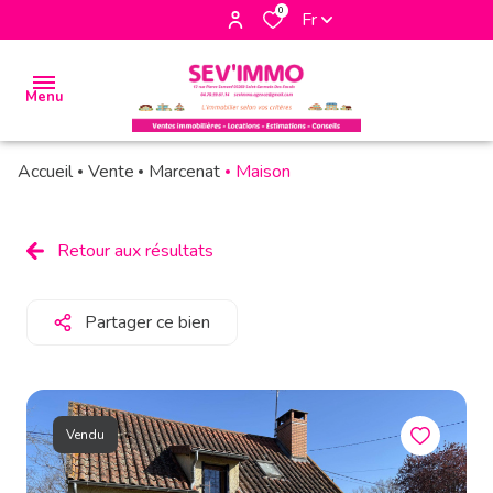
0
Fr
Menu
Accueil
Vente
Marcenat
Maison
accueil
biens
Retour aux résultats
à la
vente
Partager ce bien
biens à
la
location
Vendu
biens
vendus