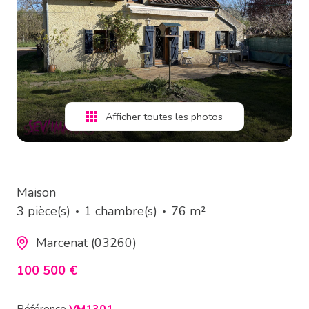
estimation
alerte
e-
mail
Afficher toutes les photos
contact
Maison
3 pièce(s)
1 chambre(s)
76 m²
Marcenat (03260)
100 500 €