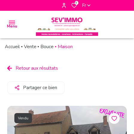
0
Fr
Menu
Accueil
Vente
Bouce
Maison
accueil
biens
Retour aux résultats
à la
vente
Partager ce bien
biens à
la
location
Vendu
biens
vendus