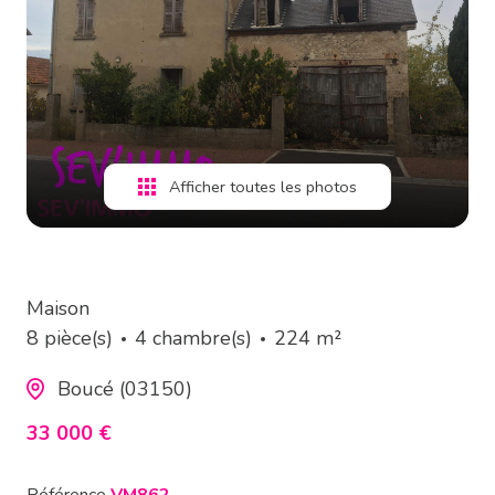
estimation
alerte
e-
mail
Afficher toutes les photos
contact
Maison
8 pièce(s)
4 chambre(s)
224 m²
Boucé (03150)
33 000 €