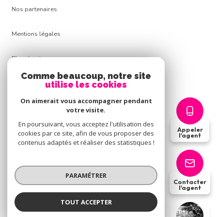
Nos partenaires
Mentions légales
Plan du site
Comme beaucoup, notre site
Admin
utilise les cookies
On aimerait vous accompagner pendant
Politique RGPD
votre visite.
En poursuivant, vous acceptez l'utilisation des
Appeler
Cookies
cookies par ce site, afin de vous proposer des
l'agent
contenus adaptés et réaliser des statistiques !
© 2026 | Tous droits réservés
PARAMÉTRER
Contacter
l'agent
Réalisé par
TOUT ACCEPTER
Séverine BERGEON-SEROUX