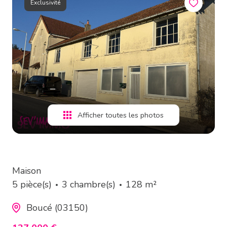
Exclusivité
estimation
alerte
e-
mail
contact
Afficher toutes les photos
Maison
5 pièce(s)
3 chambre(s)
128 m²
Boucé (03150)