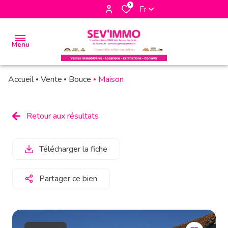
0
Fr
Menu
Accueil
Vente
Bouce
Maison
accueil
biens
Retour aux résultats
à la
vente
Télécharger la fiche
biens à
la
Partager ce bien
location
biens
vendus