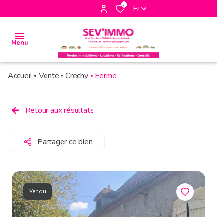
0
Fr
Menu
Accueil
Vente
Crechy
Ferme
accueil
biens
Retour aux résultats
à la
vente
Partager ce bien
biens à
la
location
Vendu
biens
vendus