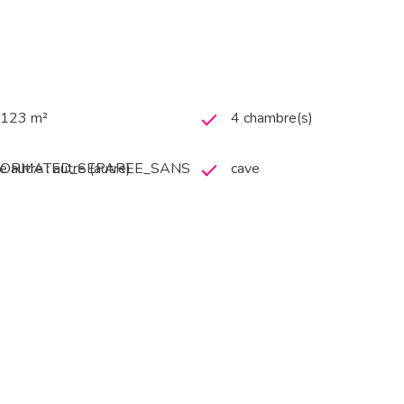
2 123 m²
4 chambre(s)
_FORMATED_SEPAREE_SANS
 autre : autre (autre)
cave