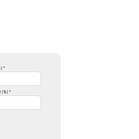
) *
 (%) *