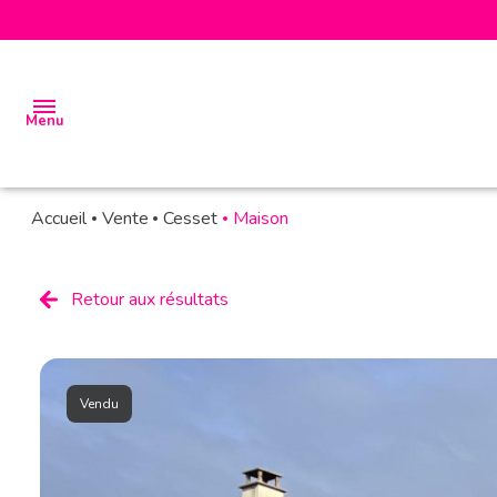
Menu
Accueil
Vente
Cesset
Maison
accueil
biens
Retour aux résultats
à la
vente
biens à
Vendu
la
location