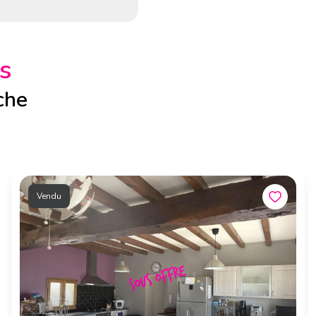
s
che
Vendu