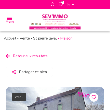
0
Fr
Menu
Accueil
Vente
St pierre laval
Maison
accueil
biens
Retour aux résultats
à la
vente
Partager ce bien
biens à
la
location
Vendu
biens
vendus