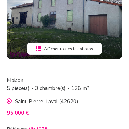
estimation
alerte
e-
mail
Afficher toutes les photos
contact
Maison
5 pièce(s)
3 chambre(s)
128 m²
Saint-Pierre-Laval (42620)
95 000 €