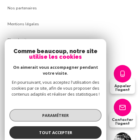
Nos partenaires
Mentions légales
Plan du site
Comme beaucoup, notre site
Admin
utilise les cookies
On aimerait vous accompagner pendant
Politique RGPD
votre visite.
En poursuivant, vous acceptez l'utilisation des
Appeler
Cookies
cookies par ce site, afin de vous proposer des
l'agent
contenus adaptés et réaliser des statistiques !
© 2026 | Tous droits réservés
PARAMÉTRER
Contacter
l'agent
Réalisé par
TOUT ACCEPTER
Séverine BERGEON-SEROUX