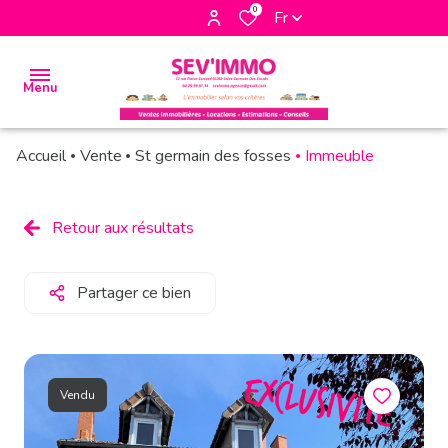
0
Fr
Menu
Accueil
Vente
St germain des fosses
Immeuble
accueil
biens
Retour aux résultats
à la
vente
Partager ce bien
biens à
la
location
Vendu
biens
vendus