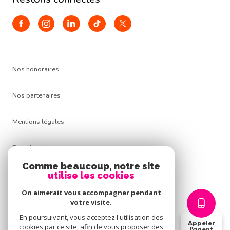
Nos honoraires
Nos partenaires
Mentions légales
Plan du site
Comme beaucoup, notre site
Admin
utilise les cookies
On aimerait vous accompagner pendant
Politique RGPD
votre visite.
En poursuivant, vous acceptez l'utilisation des
Appeler
Cookies
cookies par ce site, afin de vous proposer des
l'agent