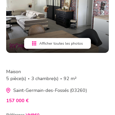
estimation
alerte
e-
mail
Afficher toutes les photos
contact
Maison
5 pièce(s)
3 chambre(s)
92 m²
Saint-Germain-des-Fossés (03260)
157 000 €