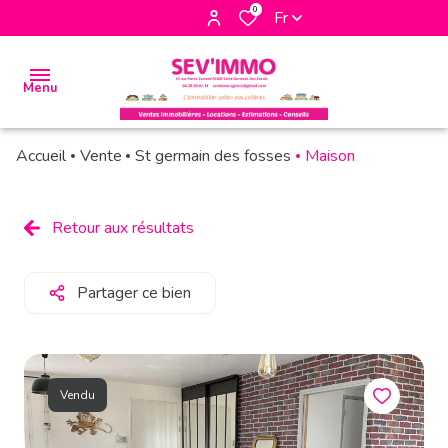
0
Fr
Menu
Accueil
Vente
St germain des fosses
Maison
accueil
biens
Retour aux résultats
à la
vente
Partager ce bien
biens à
la
location
Vendu
biens
vendus