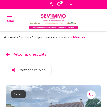
0
Fr
Menu
Accueil
Vente
St germain des fosses
Maison
accueil
biens
Retour aux résultats
à la
vente
Partager ce bien
biens à
la
location
Vendu
biens
vendus