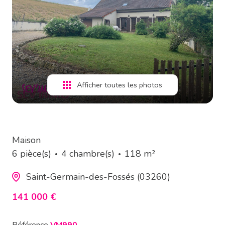
estimation
alerte
e-
mail
Afficher toutes les photos
contact
Maison
6 pièce(s)
4 chambre(s)
118 m²
Saint-Germain-des-Fossés (03260)
141 000 €