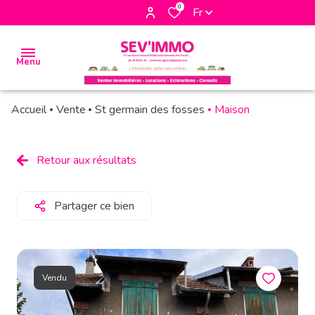
0
Fr
Menu
Accueil
Vente
St germain des fosses
Maison
accueil
biens
Retour aux résultats
à la
vente
Partager ce bien
biens à
la
location
Vendu
biens
vendus