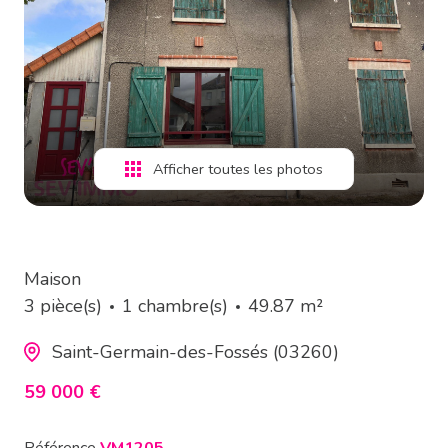
estimation
alerte
e-
mail
Afficher toutes les photos
contact
Maison
3 pièce(s)
1 chambre(s)
49.87 m²
Saint-Germain-des-Fossés (03260)
59 000 €