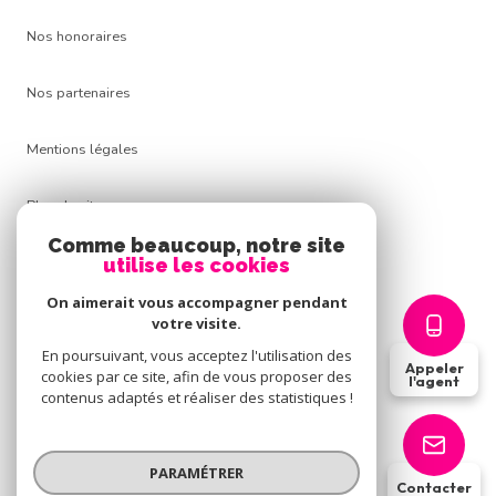
Nos honoraires
Nos partenaires
Mentions légales
Plan du site
Comme beaucoup, notre site
Admin
utilise les cookies
On aimerait vous accompagner pendant
Politique RGPD
votre visite.
En poursuivant, vous acceptez l'utilisation des
Appeler
Cookies
cookies par ce site, afin de vous proposer des
l'agent
contenus adaptés et réaliser des statistiques !
© 2026 | Tous droits réservés
PARAMÉTRER
Contacter