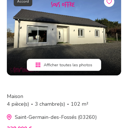
Accord
estimation
alerte
e-
mail
contact
Afficher toutes les photos
Maison
4 pièce(s)
3 chambre(s)
102 m²
Saint-Germain-des-Fossés (03260)