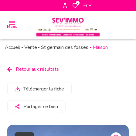
0
Fr
Menu
Accueil
Vente
St germain des fosses
Maison
accueil
biens
Retour aux résultats
à la
vente
Télécharger la fiche
biens à
la
Partager ce bien
location
biens
vendus