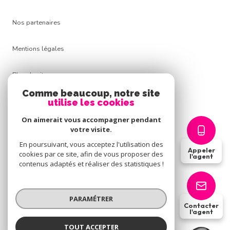
Nos partenaires
Mentions légales
Plan du site
Comme beaucoup, notre site
Admin
utilise les cookies
On aimerait vous accompagner pendant
Politique RGPD
votre visite.
En poursuivant, vous acceptez l'utilisation des
Appeler
Cookies
cookies par ce site, afin de vous proposer des
l'agent
contenus adaptés et réaliser des statistiques !
© 2026 | Tous droits réservés
PARAMÉTRER
Contacter
l'agent
Réalisé par
TOUT ACCEPTER