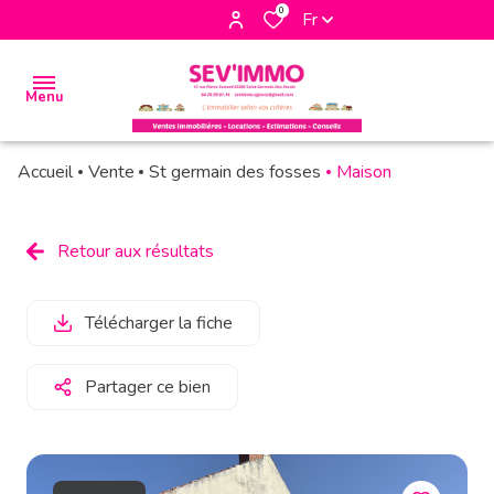
0
Fr
Menu
Accueil
Vente
St germain des fosses
Maison
accueil
biens
Retour aux résultats
à la
vente
Télécharger la fiche
biens à
la
Partager ce bien
location
biens
vendus