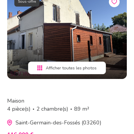
Sous-offre
estimation
alerte
e-
mail
contact
Afficher toutes les photos
Maison
4 pièce(s)
2 chambre(s)
89 m²
Saint-Germain-des-Fossés (03260)