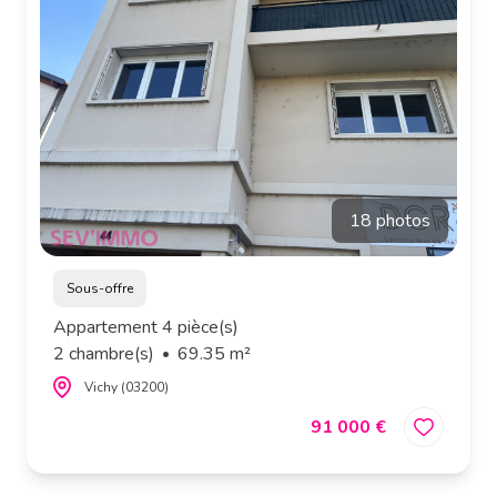
estimation
alerte
e-
mail
contact
18 photos
Sous-offre
Appartement 4 pièce(s)
2 chambre(s)
69.35 m²
Vichy (03200)
91 000 €