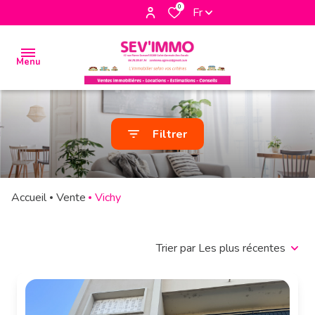
0
Fr
Menu
accueil
Filtrer
biens
à la
vente
Accueil
Vente
Vichy
biens à
la
Trier par Les plus récentes
location
biens
vendus