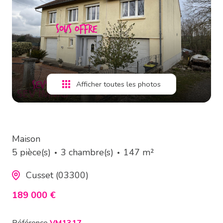
estimation
alerte
e-
mail
Afficher toutes les photos
contact
Maison
5 pièce(s)
3 chambre(s)
147 m²
Cusset (03300)
189 000 €