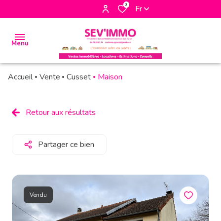
0
Fr
Menu
Accueil
Vente
Cusset
Maison
accueil
biens
Retour aux résultats
à la
vente
Partager ce bien
biens à
la
location
Vendu
biens
vendus