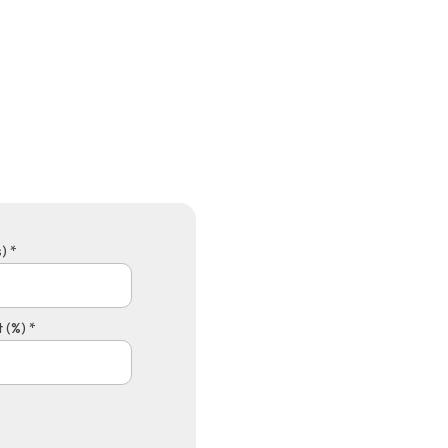
) *
 (%) *