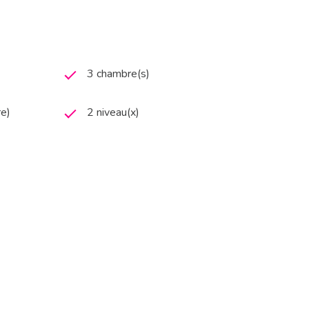
3 chambre(s)
re)
2 niveau(x)