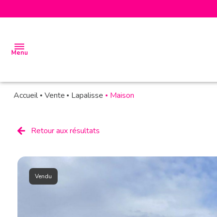
Menu
Accueil
Vente
Lapalisse
Maison
accueil
biens
Retour aux résultats
à la
vente
biens à
Vendu
la
location