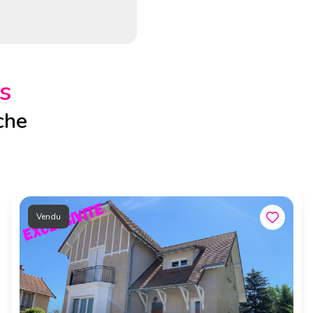
s
che
Vendu