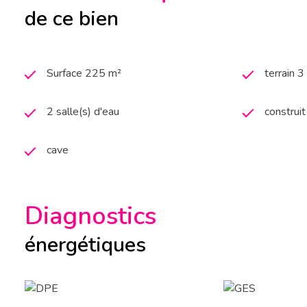
de ce bien
Surface 225 m²
terrain 
2 salle(s) d'eau
construi
cave
Diagnostics
énergétiques