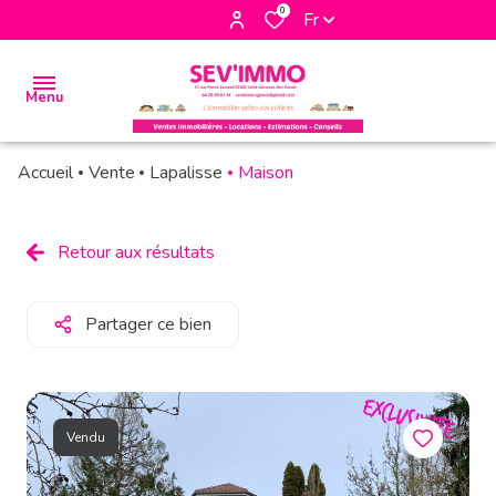
0
Fr
Menu
Accueil
Vente
Lapalisse
Maison
accueil
biens
Retour aux résultats
à la
vente
Partager ce bien
biens à
la
location
Vendu
biens
vendus