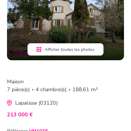
estimation
alerte
e-
mail
Afficher toutes les photos
contact
Maison
7 pièce(s)
4 chambre(s)
188.61 m²
Lapalisse (03120)
213 000 €