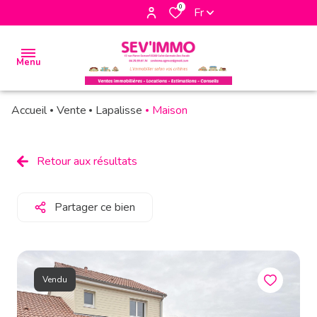
0
Fr
Menu
Accueil
Vente
Lapalisse
Maison
accueil
biens
Retour aux résultats
à la
vente
Partager ce bien
biens à
la
location
Vendu
biens
vendus