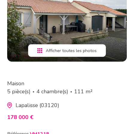
estimation
alerte
e-
mail
Afficher toutes les photos
contact
Maison
5 pièce(s)
4 chambre(s)
111 m²
Lapalisse (03120)
178 000 €