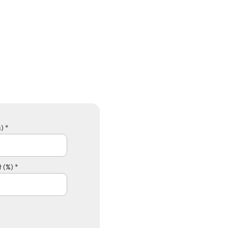
) *
 (%) *