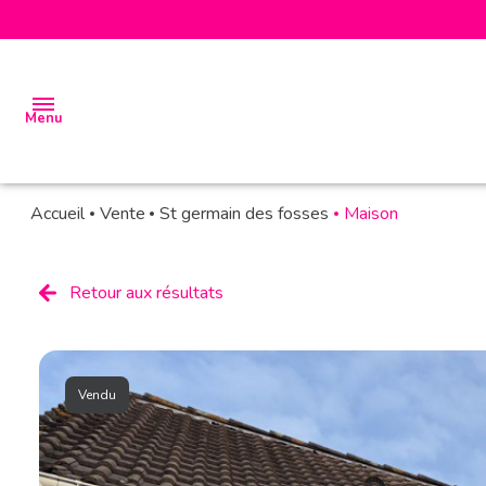
Menu
Accueil
Vente
St germain des fosses
Maison
accueil
biens
Retour aux résultats
à la
vente
biens à
Vendu
la
location