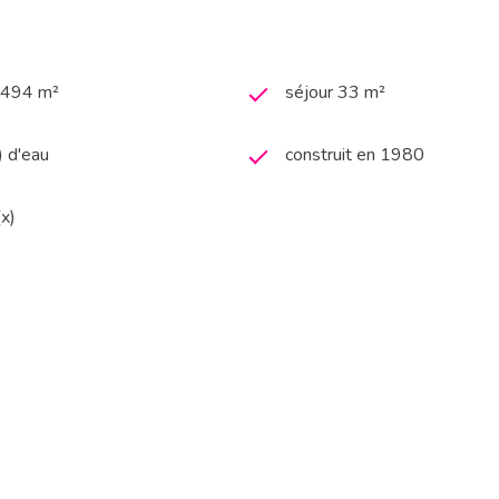
6 494 m²
séjour 33 m²
) d'eau
construit en 1980
(x)