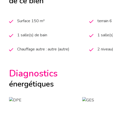
de ce bien
Surface 150 m²
terrain 
1 salle(s) de bain
1 salle(s
Chauffage autre : autre (autre)
2 niveau
Diagnostics
énergétiques