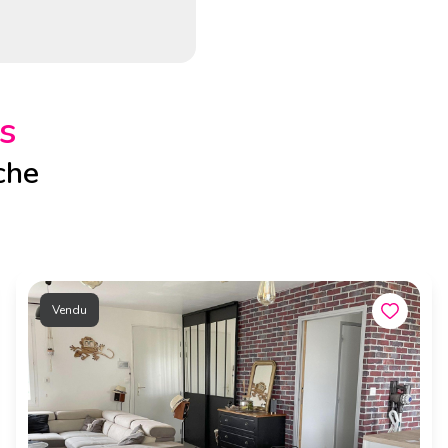
s
che
Vendu