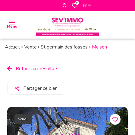
0
Fr
Menu
Accueil
Vente
St germain des fosses
Maison
accueil
biens
Retour aux résultats
à la
vente
Partager ce bien
biens à
la
location
Vendu
biens
vendus