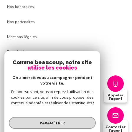
Nos honoraires
Nos partenaires
Mentions légales
Plan du site
Comme beaucoup, notre site
Admin
utilise les cookies
On aimerait vous accompagner pendant
Politique RGPD
votre visite.
En poursuivant, vous acceptez l'utilisation des
Appeler
Cookies
cookies par ce site, afin de vous proposer des
l'agent
contenus adaptés et réaliser des statistiques !
© 2026 | Tous droits réservés
PARAMÉTRER
Contacter
l'agent