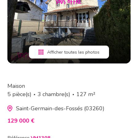
estimation
alerte
e-
mail
Afficher toutes les photos
contact
Maison
5 pièce(s)
3 chambre(s)
127 m²
Saint-Germain-des-Fossés (03260)
129 000 €