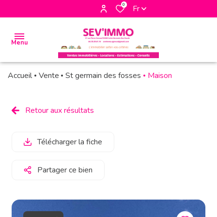
0
Fr
Menu
Accueil
Vente
St germain des fosses
Maison
accueil
biens
Retour aux résultats
à la
vente
Télécharger la fiche
biens à
la
Partager ce bien
location
biens
vendus