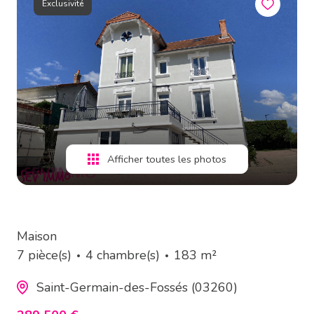
Exclusivité
estimation
alerte
e-
mail
contact
Afficher toutes les photos
Maison
7 pièce(s)
4 chambre(s)
183 m²
Saint-Germain-des-Fossés (03260)