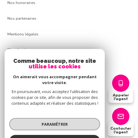
Nos honoraires
Nos partenaires
Mentions légales
Plan du site
Comme beaucoup, notre site
Admin
utilise les cookies
On aimerait vous accompagner pendant
Politique RGPD
votre visite.
En poursuivant, vous acceptez l'utilisation des
Appeler
Cookies
cookies par ce site, afin de vous proposer des
l'agent
contenus adaptés et réaliser des statistiques !
© 2026 | Tous droits réservés
PARAMÉTRER
Contacter
l'agent