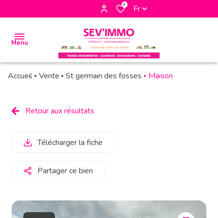
0
Fr
Menu
Accueil
Vente
St germain des fosses
Maison
accueil
biens
Retour aux résultats
à la
vente
Télécharger la fiche
biens à
la
Partager ce bien
location
biens
vendus