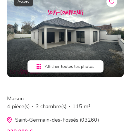
Accord
estimation
alerte
e-
mail
contact
Afficher toutes les photos
Maison
4 pièce(s)
3 chambre(s)
115 m²
Saint-Germain-des-Fossés (03260)